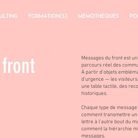
ULTING
FORMATION(s)
Mémothèques
Po
front
Messages du front est un at
parcours réel des commu
À partir d’objets emblém
d’urgence — les visiteurs
une table tactile, des re
historiques.
Chaque type de message o
comment transmettre un 
lettre à l’autre bout du 
comment la hiérarchie mili
messages.