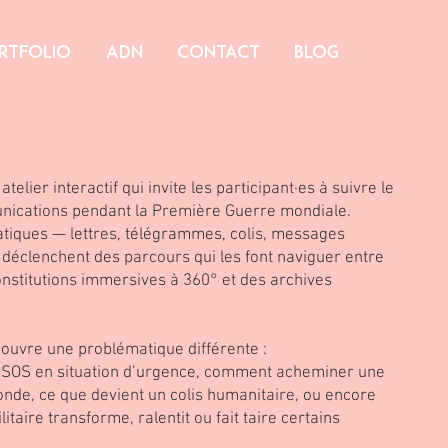
rtfolio
ADN
CONTACT
Blog
elier interactif qui invite les participant·es à suivre le
nications pendant la Première Guerre mondiale.
atiques — lettres, télégrammes, colis, messages
 déclenchent des parcours qui les font naviguer entre
constitutions immersives à 360° et des archives
uvre une problématique différente :
SOS en situation d’urgence, comment acheminer une
monde, ce que devient un colis humanitaire, ou encore
taire transforme, ralentit ou fait taire certains