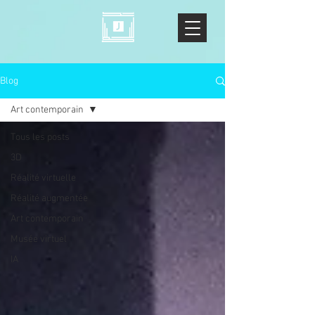
Blog
Art contemporain
Tous les posts
3D
Réalité virtuelle
Réalité augmentée
Art contemporain
Musée virtuel
IA